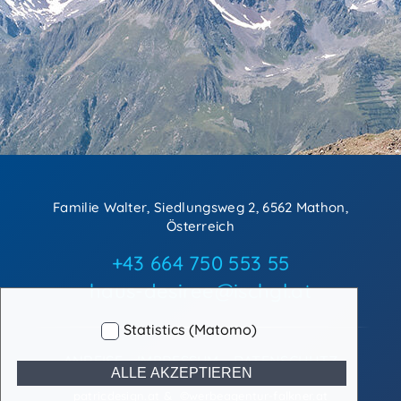
Familie Walter, Siedlungsweg 2, 6562 Mathon,
Österreich
+43 664 750 553 55
haus-desiree@ischgl.at
Statistics (Matomo)
ANREISE
IMPRESSUM
DATENSCHUTZ
ALLE AKZEPTIEREN
patricdesign.at
&
©werbeagentur-falkner.at