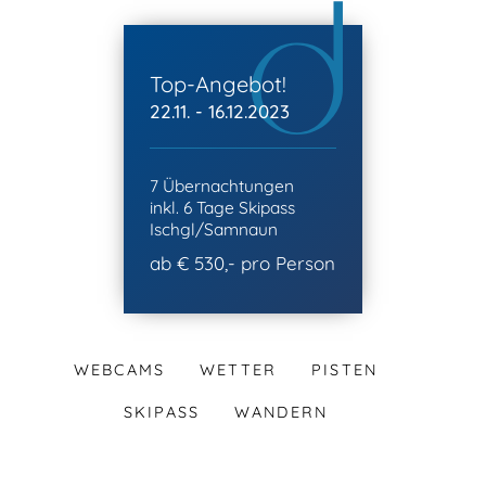
Top-Angebot!
22.11. - 16.12.2023
7 Übernachtungen
inkl. 6 Tage Skipass
Ischgl/Samnaun
ab € 530,- pro Person
WEBCAMS
WETTER
PISTEN
SKIPASS
WANDERN